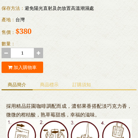
保存方法：
避免陽光直射及勿放置高溫潮濕處
產地：
台灣
$380
售價：
數量：
加入購物車
商品簡介
商品標示
訂購須知
採用精品莊園咖啡調配而成
，濃郁果香搭配淡巧克力香
，
微微的柑桔酸
，熟草莓甜感
，幸福的滋味
。