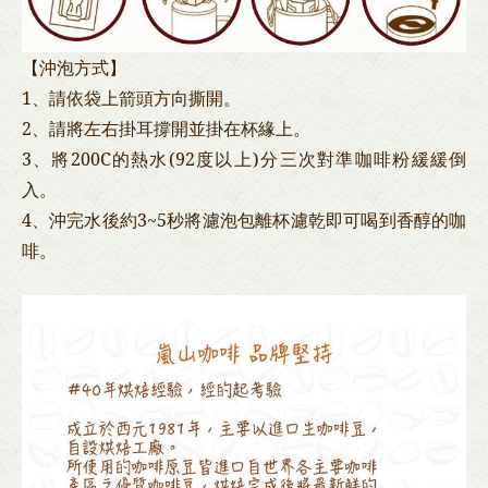
【沖泡方式】
1、請依袋上箭頭方向撕開。
2、請將左右掛耳撐開並掛在杯緣上。
3、將200C的熱水(92度以上)分三次對準咖啡粉緩緩倒
入。
4、沖完水後約3~5秒將濾泡包離杯濾乾即可喝到香醇的咖
啡。