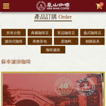
0
產品訂購
Order
所有分類
典藏咖啡豆
單品咖啡豆
義式咖啡豆
濾掛式咖啡
商務茶包
原物料
相關器具
咖啡濾紙
蘇幸濾掛咖啡